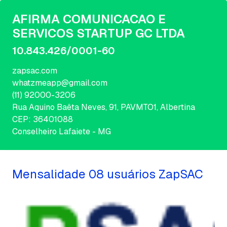
AFIRMA COMUNICACAO E
SERVICOS STARTUP GC LTDA
10.843.426/0001-60
zapsac.com
whatzmeapp@gmail.com
(11) 92000-3206
Rua Aquino Baêta Neves, 91, PAVMTO1, Albertina
CEP: 36401088
Conselheiro Lafaiete - MG
Mensalidade 08 usuários ZapSAC