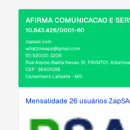
AFIRMA COMUNICACAO E SER
10.843.426/0001-60
zapsac.com
whatzmeapp@gmail.com
(11) 92000-3206
Rua Aquino Baêta Neves, 91, PAVMTO1, Albertin
CEP: 36401088
Conselheiro Lafaiete - MG
Mensalidade 26 usuários ZapS