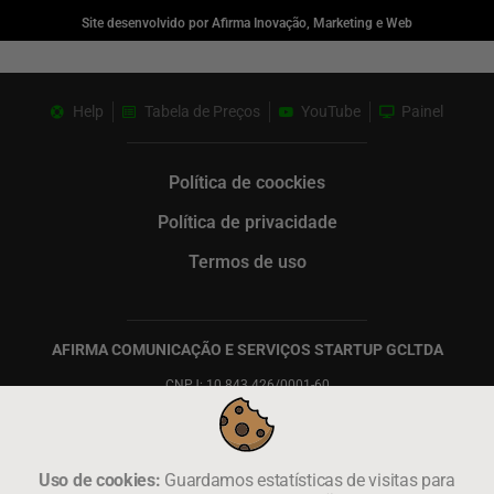
Site desenvolvido por Afirma Inovação, Marketing e Web
Help
Tabela de Preços
YouTube
Painel
Política de coockies
Política de privacidade
Termos de uso
AFIRMA COMUNICAÇÃO E SERVIÇOS STARTUP GC
LTDA
CNPJ: 10.843.426/0001-60
contato@zapsac.com
|
+55 11 91599-2204
|
was.ws/zapsac
Rua Aquino Baeta Neves, 91 – pavmto 01 – Albertina – Cons.
Lafaiete – MG – 36400-000
Uso de cookies:
Guardamos estatísticas de visitas para