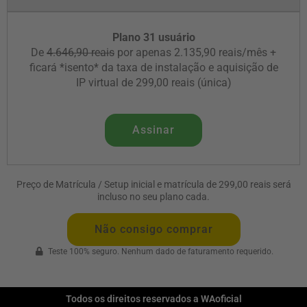
Plano 31 usuário
De
4.646,90 reais
por apenas 2.135,90 reais/mês +
ficará *isento* da taxa de instalação e aquisição de
IP virtual de 299,00 reais (única)
Assinar
Preço de Matrícula / Setup inicial e matrícula de 299,00 reais será
incluso no seu plano cada.
Não consigo comprar
Teste 100% seguro. Nenhum dado de faturamento requerido​.
Todos os direitos reservados a WAoficial