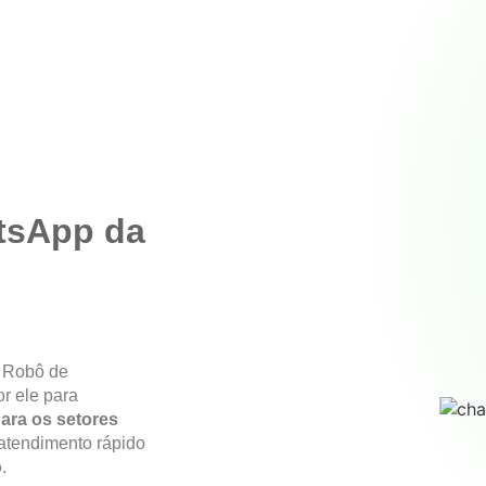
tsApp da
 Robô de
r ele para
para os setores
atendimento rápido
o
.