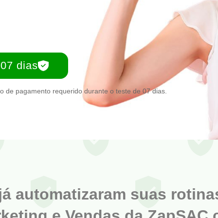
 07 dias
 de pagamento requerido durante o teste de 07 dias.
já automatizaram suas rotina
keting e Vendas da ZapSAC