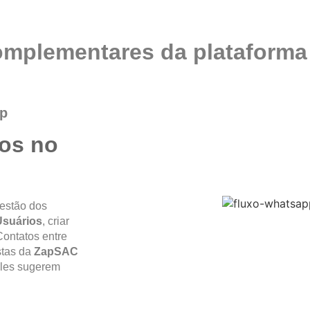
mplementares da plataform
pp
ios no
estão dos
Usuários
, criar
Contatos entre
stas da
ZapSAC
 eles sugerem