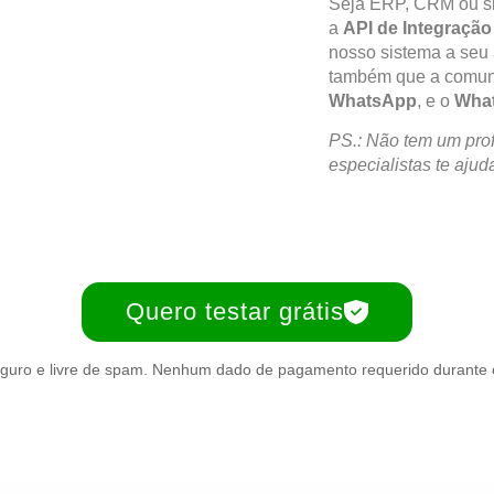
Seja ERP, CRM ou sis
a
API de Integração
nosso sistema a seu
também que a comuni
WhatsApp
, e o
What
PS.: Não tem um profi
especialistas te aju
Quero testar grátis
guro e livre de spam. Nenhum dado de pagamento requerido durante o