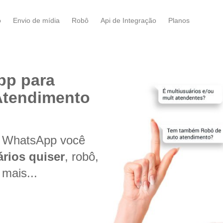
o
Envio de mídia
Robô
Api de Integração
Planos
pp para
Atendimento
a WhatsApp você
rios quiser
, robô,
 mais...